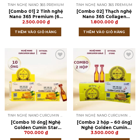
TINH NGHỆ NANO 365 PREMIUM
TINH NGHỆ NANO 365 PREMIUM
[Combo 01] 2 Tinh nghệ
[Combo 02] Thạch nghệ
Nano 365 Premium (64
Nano 365 Collagen
2.500.000
₫
1.800.000
₫
tuýp)
Premium (10 thanh) +
Tinh nghệ Nano 365
THÊM VÀO GIỎ HÀNG
THÊM VÀO GIỎ HÀNG
Premium (32 tuýp)
TINH NGHỆ NANO CURCUMIN GOLD
TINH NGHỆ NANO CURCUMIN GOLD
[Combo 10 ống] Nghệ
[Combo 2 hộp – 60 ống]
Golden Cumin Star
Nghệ Golden Cumin
700.000
₫
3.500.000
₫
Omega 3 Hàn Quốc
Star Omega 3 Hàn
Quốc