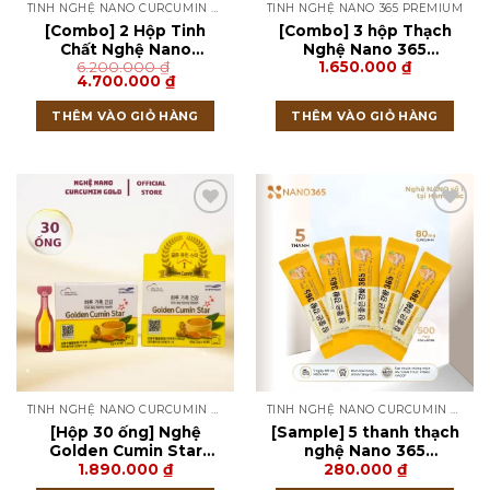
TINH NGHỆ NANO CURCUMIN NGHỆ ĐÔNG TRÙNG CUCOMIN
TINH NGHỆ NANO 365 PREMIUM
[Combo] 2 Hộp Tinh
[Combo] 3 hộp Thạch
Chất Nghệ Nano
Nghệ Nano 365
6.200.000
₫
1.650.000
₫
Curcumin Nghệ Đông
Collagen Premium (30
Giá
Giá
4.700.000
₫
Trùng CUCOMIN Hàn
thanh)
gốc
hiện
Quốc Loại 60 Tuýp × 2g
là:
tại
THÊM VÀO GIỎ HÀNG
THÊM VÀO GIỎ HÀNG
6.200.000 ₫.
là:
4.700.000 ₫.
TINH NGHỆ NANO CURCUMIN GOLD
TINH NGHỆ NANO CURCUMIN GOLD
[Hộp 30 ống] Nghệ
[Sample] 5 thanh thạch
Golden Cumin Star
nghệ Nano 365
1.890.000
₫
280.000
₫
Omega 3 Hàn Quốc
Collagen Premium vị
xoài Ji Chang Wook