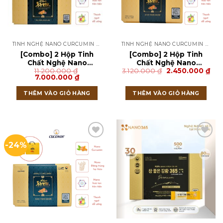
TINH NGHỆ NANO CURCUMIN NGHỆ ĐÔNG TRÙNG CUCOMIN
TINH NGHỆ NANO CURCUMIN NGHỆ ĐÔNG TRÙNG CUCOMIN
[Combo] 2 Hộp Tinh
[Combo] 2 Hộp Tinh
Chất Nghệ Nano
Chất Nghệ Nano
Giá
Giá
11.200.000
₫
3.120.000
₫
2.450.000
₫
Curcumin Nghệ Đông
Curcumin Nghệ Đông
Giá
Giá
gốc
hiệ
7.000.000
₫
Trùng CUCOMIN Hàn
Trùng CUCOMIN Hàn
gốc
hiện
là:
tại
Quốc Loại 105 Tuýp × 2g
Quốc Loại 30 Tuýp × 2g
là:
tại
3.120.000 ₫.
là:
THÊM VÀO GIỎ HÀNG
THÊM VÀO GIỎ HÀNG
11.200.000 ₫.
là:
2.4
7.000.000 ₫.
-24%