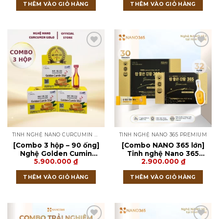
THÊM VÀO GIỎ HÀNG
THÊM VÀO GIỎ HÀNG
TINH NGHỆ NANO CURCUMIN GOLD
TINH NGHỆ NANO 365 PREMIUM
[Combo 3 hộp – 90 ống]
[Combo NANO 365 lớn]
Nghệ Golden Cumin
Tinh nghệ Nano 365
5.900.000
₫
2.900.000
₫
Star Omega 3 Hàn
Premium hộp 32 tuýp &
Quốc
Thạch nghệ Nano 365
THÊM VÀO GIỎ HÀNG
THÊM VÀO GIỎ HÀNG
Collagen Premium hộp
30 thanh