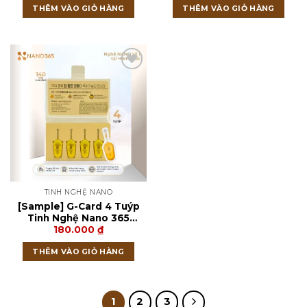
THÊM VÀO GIỎ HÀNG
THÊM VÀO GIỎ HÀNG
version – 125g
TINH NGHỆ NANO
[Sample] G-Card 4 Tuýp
Tinh Nghệ Nano 365
180.000
₫
Premium
THÊM VÀO GIỎ HÀNG
1
2
3