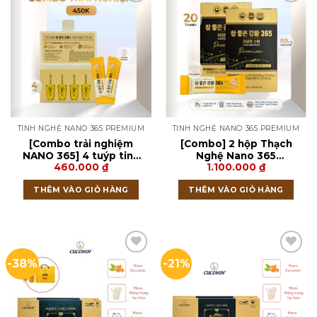
TINH NGHỆ NANO 365 PREMIUM
TINH NGHỆ NANO 365 PREMIUM
[Combo trải nghiệm
[Combo] 2 hộp Thạch
NANO 365] 4 tuýp tinh
Nghệ Nano 365
460.000
₫
1.100.000
₫
nghệ & 5 thanh thạch
Collagen Premium (20
nghệ
thanh)
THÊM VÀO GIỎ HÀNG
THÊM VÀO GIỎ HÀNG
-38%
-21%